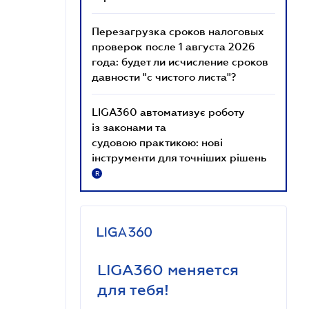
Перезагрузка сроков налоговых
проверок после 1 августа 2026
года: будет ли исчисление сроков
давности "с чистого листа"?
LIGA360 автоматизує роботу
із законами та
судовою практикою: нові
інструменти для точніших рішень
R
LIGA360 меняется
для тебя!