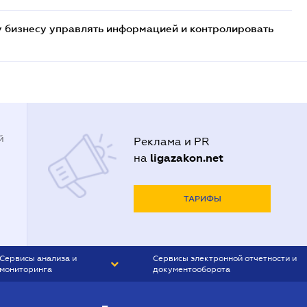
 бизнесу управлять информацией и контролировать
й
Реклама и PR
ligazakon.net
на
ТАРИФЫ
Сервисы анализа и
Сервисы электронной отчетности и
мониторинга
документооборота
CONTR AGENT
Liga:REPORT