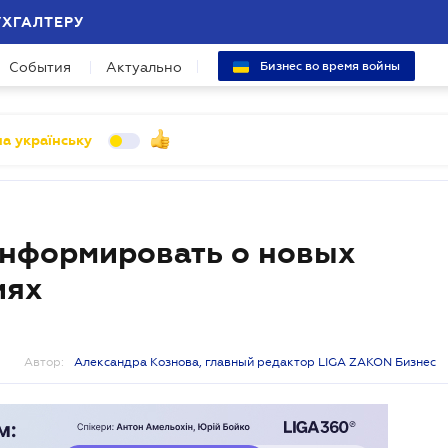
УХГАЛТЕРУ
События
Актуально
Бизнес во время войны
а українську
информировать о новых
иях
Автор:
Александра Кознова, главный редактор LIGA ZAKON Бизнес