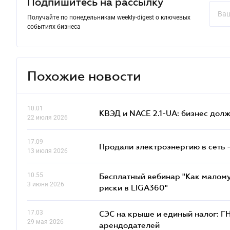
Подпишитесь на рассылку
Получайте по понедельникам weekly-digest о ключевых
событиях бизнеса
Похожие новости
10.01
КВЭД и NACE 2.1-UA: бизнес дол
22 июля 2026
17.09
Продали электроэнергию в сеть 
13 июля 2026
10.55
Бесплатный вебинар "Как малому
3 июня 2026
риски в LIGA360"
17.03
СЭС на крыше и единый налог: Г
29 мая 2026
арендодателей