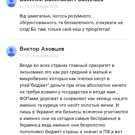
11.39, 19 Ноября 2020
Вiд шмигальнi, чогось розумного.
обгрунтованного, та безхалепного, очiкувати не
слiд! Бо там, тiльки свiй кеш у прiорiтетах!
Виктор Азовцев
11.32, 19 Ноября 2020
Везде во всех странах главный приоритет в
экономике это как раз средний и малый и
микробизнес которые как пчёлки несут в
улей"бюджет" деньги при этом абсолютно ничего
не требуя взамен у государства и везде ими ,
ФОПами, дорожат и сохраняют как зеницу ока,это
именно та курица что несёт золотые яички. И
лишь в Украине эти бизнесы всячески угнетаются
и именно они на сегодня самые бесправные в
Украине,а ведь именно они безропотно
пополняют бюджет страны а значит и ПФ,а вот