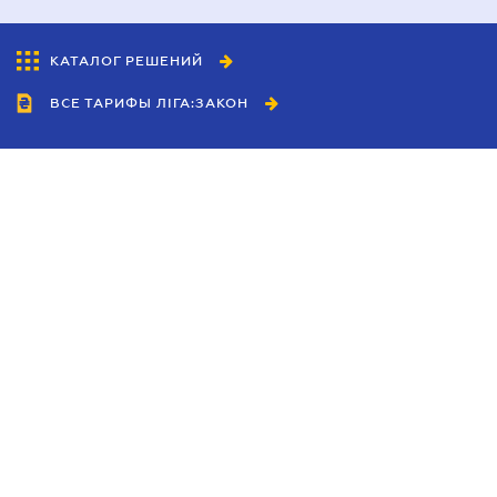
КАТАЛОГ РЕШЕНИЙ
ВСЕ ТАРИФЫ ЛІГА:ЗАКОН
Сотрудничество
Агенты
Дилеры
Политика
конфиденциальности
Условия использования
сайта
Реклама
Блог
Новости компании
Руководства