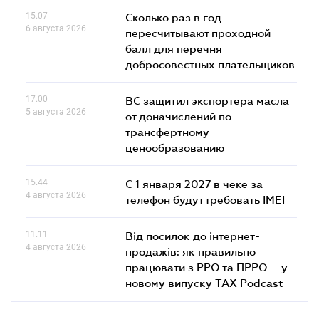
15.07
Сколько раз в год
6 августа 2026
пересчитывают проходной
балл для перечня
добросовестных плательщиков
17.00
ВС защитил экспортера масла
5 августа 2026
от доначислений по
трансфертному
ценообразованию
15.44
С 1 января 2027 в чеке за
4 августа 2026
телефон будут требовать IMEI
11.11
Від посилок до інтернет-
4 августа 2026
продажів: як правильно
працювати з РРО та ПРРО – у
новому випуску TAX Podcast