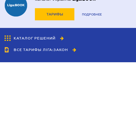
ТАРИФЫ
ПОДРОБНЕЕ
КАТАЛОГ РЕШЕНИЙ
ВСЕ ТАРИФЫ ЛІГА:ЗАКОН
Сотрудничество
Агенты
Дилеры
Политика
конфиденциальности
Условия использования
сайта
Реклама
Блог