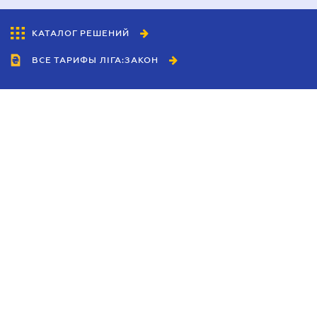
КАТАЛОГ РЕШЕНИЙ
ВСЕ ТАРИФЫ ЛІГА:ЗАКОН
Сотрудничество
Агенты
Дилеры
Политика
конфиденциальности
Условия использования
сайта
Реклама
Блог
Новости компании
Руководства