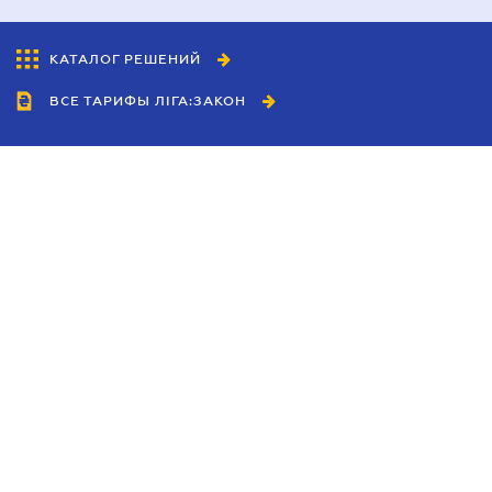
КАТАЛОГ РЕШЕНИЙ
ВСЕ ТАРИФЫ ЛІГА:ЗАКОН
Сотрудничество
Агенты
Дилеры
Политика
конфиденциальности
Условия использования
сайта
Реклама
Блог
Новости компании
Руководства