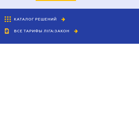
КАТАЛОГ РЕШЕНИЙ
ВСЕ ТАРИФЫ ЛІГА:ЗАКОН
Сотрудничество
Агенты
Дилеры
Политика
конфиденциальности
Условия использования
сайта
Реклама
Блог
Новости компании
Руководства