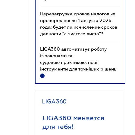
Перезагрузка сроков налоговых
проверок после 1 августа 2026
года: будет ли исчисление сроков
давности "с чистого листа"?
LIGA360 автоматизує роботу
із законами та
судовою практикою: нові
інструменти для точніших рішень
R
LIGA360 меняется
для тебя!