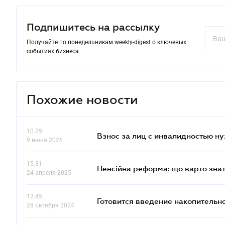
Подпишитесь на рассылку
Получайте по понедельникам weekly-digest о ключевых
событиях бизнеса
Похожие новости
10.29
Взнос за лиц с инвалидностью н
9 июня 2026
15.31
Пенсійна реформа: що варто знат
24 апреля 2025
12.45
Готовится введение накопительн
28 октября 2024