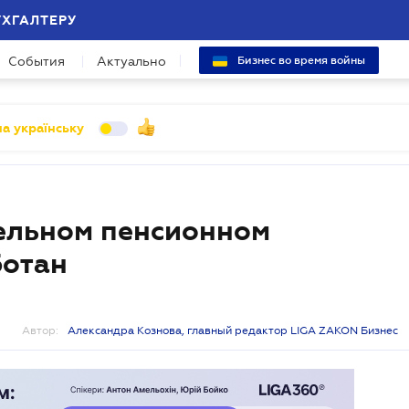
УХГАЛТЕРУ
События
Актуально
Бизнес во время войны
а українську
ельном пенсионном
ботан
Автор:
Александра Кознова, главный редактор LIGA ZAKON Бизнес