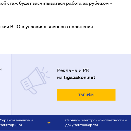
ой стаж будет засчитываться работа за рубежом -
нсии ВПО в условиях военного положения
й
Реклама и PR
ligazakon.net
на
ТАРИФЫ
Сервисы анализа и
Сервисы электронной отчетности и
мониторинга
документооборота