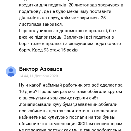
кредитки для податків. 20 листопада звернувся в
податкову , де не будо механізму поставити
діяльність на паузу, крім як закритись. 25
листопада закрився.
І що получилось- з допомогою в прольоті, бо я
вже не підприємець. Заплачені всі податки в
борг- тоже в прольоті з скасуваням податкового
боргу. Квед 93 стаж 15 років
Виктор Азовцев
14.44, 11 Декабря 2020
Ну и какой наёмный работник это всё сделает за
10 дней? Прошлый раз мы тоже оббегали кругом
с высунутыми языками,открыли счёт
,понаписывали кучу бумаг,заявлений,оббегали
все кабинеты центра занятости а в последнем
кабинете нас культурно послали на три буквы
объяснив что компенсация ФОПам-пенсионерам
не положена потому как мы и так освобождены