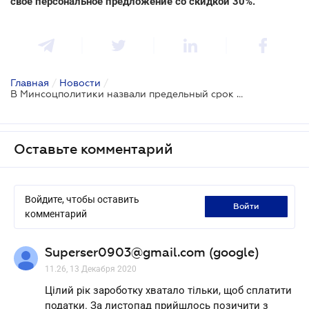
свое персональное предложение со скидкой 30%.
Главная
/
Новости
/
В Минсоцполитики назвали предельный срок подачи заявления на получение помощи 8000 грн
Оставьте комментарий
Войдите, чтобы оставить
войти
комментарий
Superser0903@gmail.com (google)
11.26, 13 Декабря 2020
Цілий рік зароботку хватало тільки, щоб сплатити
податки. За листопад прийшлось позичити з