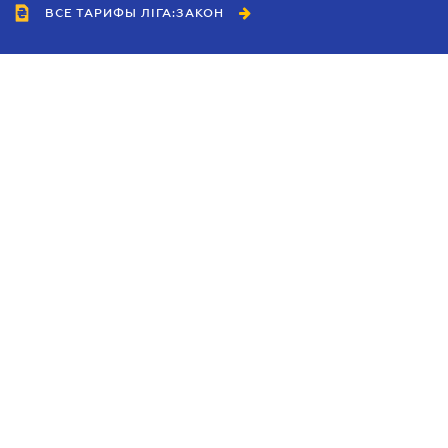
ВСЕ ТАРИФЫ ЛІГА:ЗАКОН
Сотрудничество
Агенты
Дилеры
Политика
конфиденциальности
Условия использования
сайта
Реклама
Блог
Новости компании
Руководства
Каталоги компаний
Темы в центре внимания