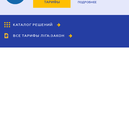
ТАРИФЫ
ПОДРОБНЕЕ
КАТАЛОГ РЕШЕНИЙ
ВСЕ ТАРИФЫ ЛІГА:ЗАКОН
Сотрудничество
Агенты
Дилеры
Политика
конфиденциальности
Условия использования
сайта
Реклама
Блог
Новости компании