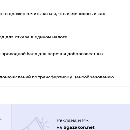
кто должен отчитываться, что изменилось и как
д для отказа в едином налоге
т проходной балл для перечня добросовестных
т доначислений по трансфертному ценообразованию
й
Реклама и PR
ligazakon.net
на