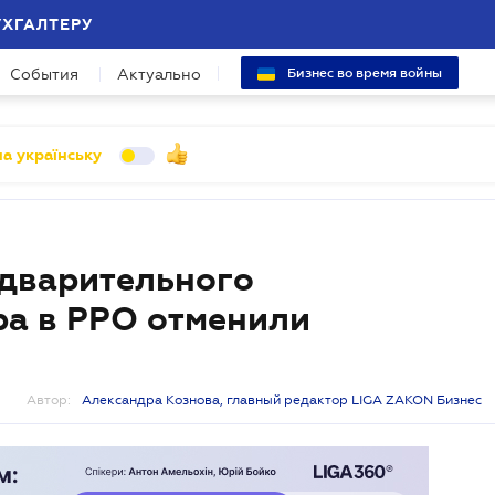
УХГАЛТЕРУ
События
Актуально
Бизнес во время войны
а українську
едварительного
а в РРО отменили
Автор:
Александра Кознова, главный редактор LIGA ZAKON Бизнес