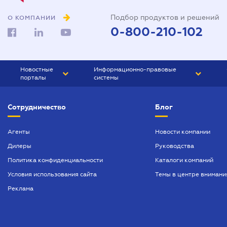
Подбор продуктов и решений
О КОМПАНИИ
0-800-210-102
Новостные
Информационно-правовые
порталы
системы
ЮРЛИГА
Право Украины
Сотрудничество
Блог
БИЗНЕС
ГРАНД
БУХГАЛТЕР.ua
ПРАЙМ
Агенты
Новости компании
Дилеры
Руководства
БУХГАЛТЕР ПРОФ
Политика конфиденциальности
Каталоги компаний
ЮРИСТ ПРОФ
Условия использования сайта
Темы в центре внимани
ЮРИСТ
Реклама
ПІДПРИЄМЕЦЬ