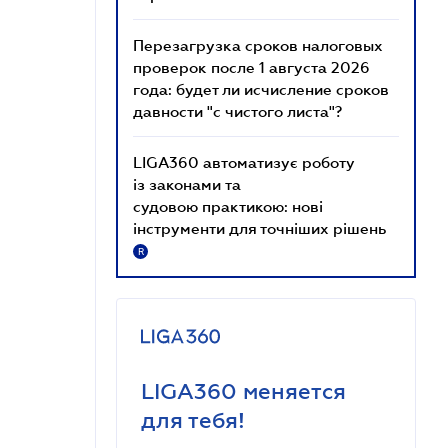
Перезагрузка сроков налоговых
проверок после 1 августа 2026
года: будет ли исчисление сроков
давности "с чистого листа"?
LIGA360 автоматизує роботу
із законами та
судовою практикою: нові
інструменти для точніших рішень
R
LIGA360 меняется
для тебя!