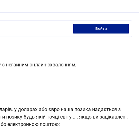
войти
у з негайним онлайн-схваленням,
 доларів. у доларах або євро наша позика надається з
позику будь-якій точці світу .... якщо ви зацікавлені,
 або електронною поштою: