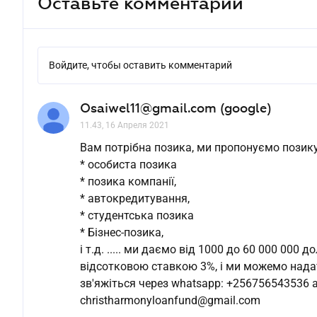
Оставьте комментарий
Войдите, чтобы оставить комментарий
Osaiwel11@gmail.com (google)
11.43, 16 Апреля 2021
Вам потрібна позика, ми пропонуємо позик
* особиста позика
* позика компанії,
* автокредитування,
* студентська позика
* Бізнес-позика,
і т.д. ..... ми даємо від 1000 до 60 000 000
відсотковою ставкою 3%, і ми можемо надати 
зв'яжіться через whatsapp: +256756543536
christharmonyloanfund@gmail.com