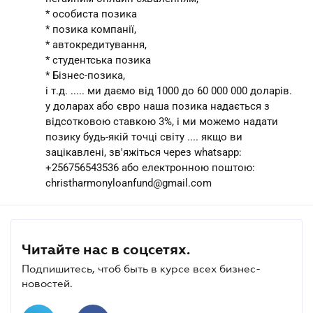
* особиста позика
* позика компанії,
* автокредитування,
* студентська позика
* Бізнес-позика,
і т.д. ..... ми даємо від 1000 до 60 000 000 доларів.
у доларах або євро наша позика надається з
відсотковою ставкою 3%, і ми можемо надати
позику будь-якій точці світу .... якщо ви
зацікавлені, зв'яжіться через whatsapp:
+256756543536 або електронною поштою:
christharmonyloanfund@gmail.com
Читайте нас в соцсетях.
Подпишитесь, чтоб быть в курсе всех бизнес-
новостей.