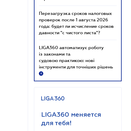
Перезагрузка сроков налоговых
проверок после 1 августа 2026
года: будет ли исчисление сроков
давности "с чистого листа"?
LIGA360 автоматизує роботу
із законами та
судовою практикою: нові
інструменти для точніших рішень
R
LIGA360 меняется
для тебя!