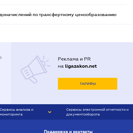
т доначислений по трансфертному ценообразованию
й
Реклама и PR
ligazakon.net
на
ТАРИФЫ
Сервисы анализа и
Сервисы электронной отчетности и
мониторинга
документооборота
CONTR AGENT
Liga:REPORT
Поддержка и контакты