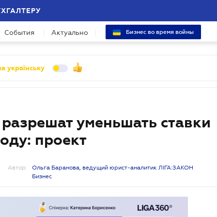
УХГАЛТЕРУ
События
Актуально
Бизнес во время войны
а українську
 разрешат уменьшать ставки
году: проект
Автор:
Ольга Баранова, ведущий юрист-аналитик ЛІГА:ЗАКОН
Бизнес