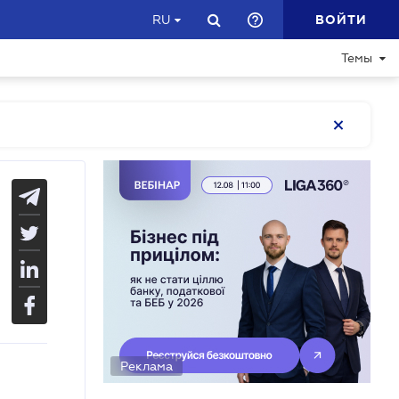
ВОЙТИ
RU
Темы
Реклама