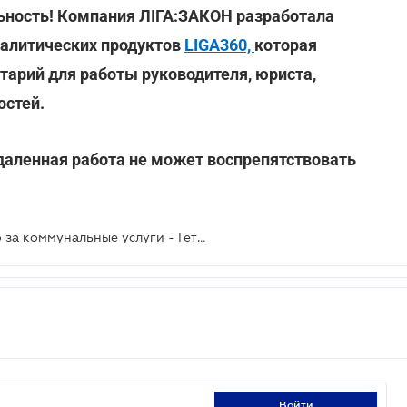
льность! Компания ЛІГА:ЗАКОН разработала
алитических продуктов
LIGA360,
которая
арий для работы руководителя, юриста,
остей.
удаленная работа не может воспрепятствовать
Арендаторы могут платить только за коммунальные услуги - Гетманцев
войти