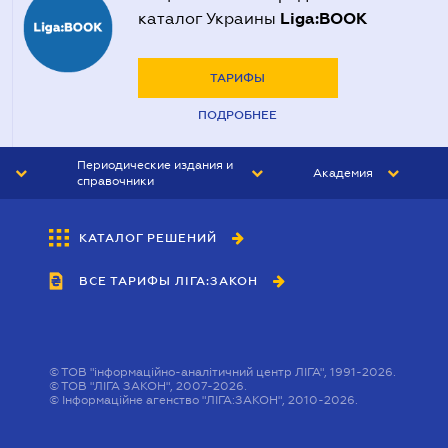
Liga:BOOK
каталог Украины
ТАРИФЫ
ПОДРОБНЕЕ
Периодические издания и
Академия
справочники
ЮРИСТ&ЗАКОН
АКАДЕМИЯ ЛІГА:ЗАКОН
КАТАЛОГ РЕШЕНИЙ
БУХГАЛТЕР&ЗАКОН
ВСЕ ТАРИФЫ ЛІГА:ЗАКОН
ВЕСТНИК МСФО
ИНТЕРБУХ
ЛИЧНЫЙ ЭКСПЕРТ
©
ТОВ "інформаційно-аналітичний центр ЛІГА", 1991-2026.
©
ТОВ "ЛІГА ЗАКОН", 2007-2026.
©
Інформаційне агенство "ЛІГА:ЗАКОН", 2010-2026.