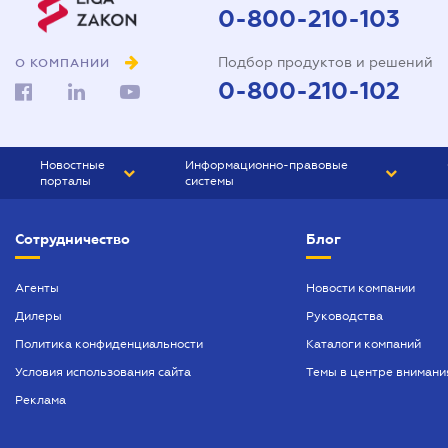
0-800-210-103
Подбор продуктов и решений
О КОМПАНИИ
0-800-210-102
Новостные
Информационно-правовые
порталы
системы
ЮРЛИГА
Право Украины
Сотрудничество
Блог
БИЗНЕС
ГРАНД
БУХГАЛТЕР.ua
ПРАЙМ
Агенты
Новости компании
Дилеры
Руководства
БУХГАЛТЕР ПРОФ
Политика конфиденциальности
Каталоги компаний
ЮРИСТ ПРОФ
Условия использования сайта
Темы в центре внимани
ЮРИСТ
Реклама
ПІДПРИЄМЕЦЬ