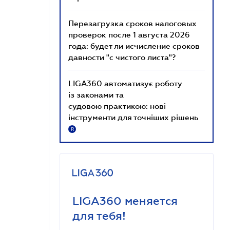
Перезагрузка сроков налоговых
проверок после 1 августа 2026
года: будет ли исчисление сроков
давности "с чистого листа"?
LIGA360 автоматизує роботу
із законами та
судовою практикою: нові
інструменти для точніших рішень
R
LIGA360 меняется
для тебя!