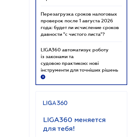
Перезагрузка сроков налоговых
проверок после 1 августа 2026
года: будет ли исчисление сроков
давности "с чистого листа"?
LIGA360 автоматизує роботу
із законами та
судовою практикою: нові
інструменти для точніших рішень
R
LIGA360 меняется
для тебя!