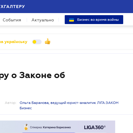
УХГАЛТЕРУ
События
Актуально
Бизнес во время войны
а українську
ру о Законе об
Автор:
Ольга Баранова, ведущий юрист-аналитик ЛІГА:ЗАКОН
Бизнес