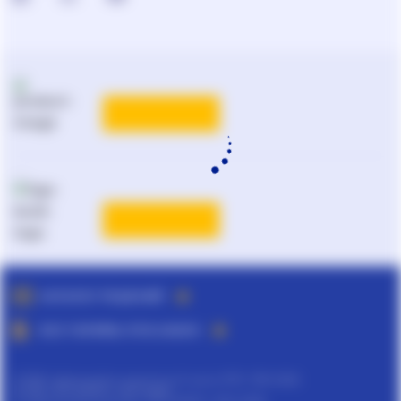
КАТАЛОГ РЕШЕНИЙ
ВСЕ ТАРИФЫ ЛІГА:ЗАКОН
©
ТОВ "інформаційно-аналітичний центр ЛІГА", 1991-2026.
©
ТОВ "ЛІГА ЗАКОН", 2007-2026.