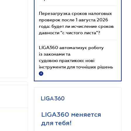
Перезагрузка сроков налоговых
проверок после 1 августа 2026
года: будет ли исчисление сроков
давности "с чистого листа"?
LIGA360 автоматизує роботу
із законами та
судовою практикою: нові
інструменти для точніших рішень
R
LIGA360 меняется
для тебя!