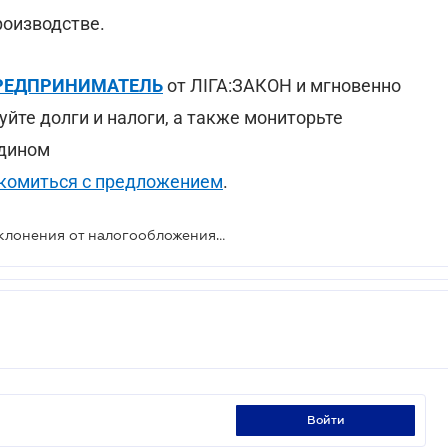
роизводстве.
:ПРЕДПРИНИМАТЕЛЬ
от ЛІГА:ЗАКОН и мгновенно
уйте долги и налоги, а также мониторьте
едином
комиться с предложением
.
Налоговики разоблачили схему уклонения от налогообложения на сумму 9 млн грн
войти