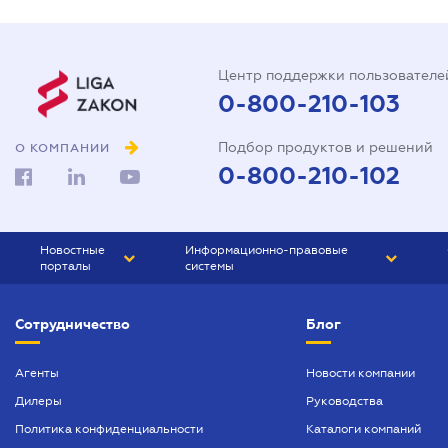
Центр поддержки пользователе
0-800-210-103
Подбор продуктов и решений
О КОМПАНИИ
0-800-210-102
Новостные
Информационно-правовые
порталы
системы
ЮРЛИГА
Право Украины
Сотрудничество
Блог
БИЗНЕС
ГРАНД
БУХГАЛТЕР.ua
ПРАЙМ
Агенты
Новости компании
Дилеры
Руководства
БУХГАЛТЕР ПРОФ
Политика конфиденциальности
Каталоги компаний
ЮРИСТ ПРОФ