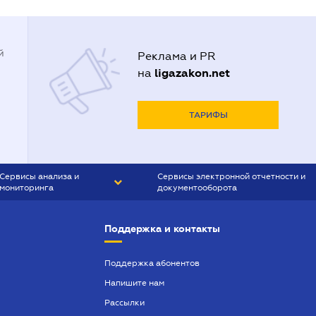
й
Реклама и PR
ligazakon.net
на
ТАРИФЫ
Сервисы анализа и
Сервисы электронной отчетности и
мониторинга
документооборота
CONTR AGENT
Liga:REPORT
Поддержка и контакты
SMS-МАЯК
VERDICTUM
Поддержка абонентов
Напишите нам
SEMANTRUM
Рассылки
SMS-МАЯК ИПОТЕКА