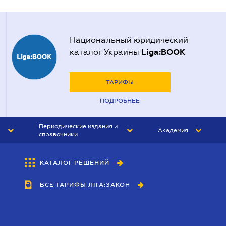
Национальный юридический
Liga:BOOK
каталог Украины
ТАРИФЫ
ПОДРОБНЕЕ
Периодические издания и
Академия
справочники
ЮРИСТ&ЗАКОН
АКАДЕМИЯ ЛІГА:ЗАКОН
КАТАЛОГ РЕШЕНИЙ
БУХГАЛТЕР&ЗАКОН
ВСЕ ТАРИФЫ ЛІГА:ЗАКОН
ВЕСТНИК МСФО
ИНТЕРБУХ
ЛИЧНЫЙ ЭКСПЕРТ