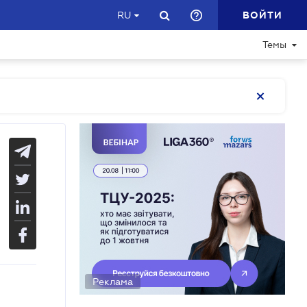
ВОЙТИ
RU
Темы
Реклама