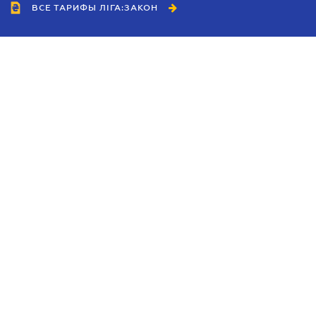
ВСЕ ТАРИФЫ ЛІГА:ЗАКОН
Сотрудничество
Агенты
Дилеры
Политика
конфиденциальности
Условия использования
сайта
Реклама
Блог
Новости компании
Руководства
Каталоги компаний
Темы в центре внимания