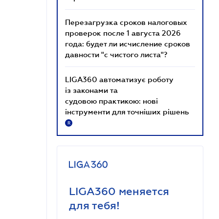
Перезагрузка сроков налоговых
проверок после 1 августа 2026
года: будет ли исчисление сроков
давности "с чистого листа"?
LIGA360 автоматизує роботу
із законами та
судовою практикою: нові
інструменти для точніших рішень
R
LIGA360 меняется
для тебя!