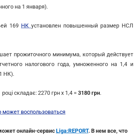
ого на 1 января).
ьей 169
НК
установлен повышенный размер НСЛ
шает прожиточного минимума, который действует
четного налогового года, умноженного на 1,4 и
1 НК).
році складає: 2270 грн х 1,4 =
3180 грн
.
то может воспользоваться
оможет онлайн-сервис
Liga:REPORT
. В нем все, что