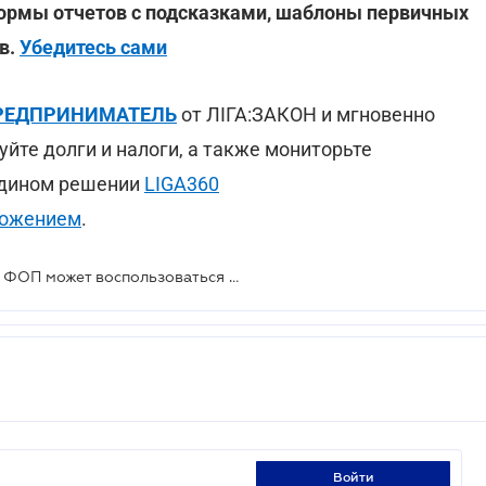
ормы отчетов с подсказками, шаблоны первичных
в.
Убедитесь сами
:ПРЕДПРИНИМАТЕЛЬ
от ЛІГА:ЗАКОН и мгновенно
уйте долги и налоги, а также мониторьте
 едином решении
LIGA360
ложением
.
В ГНС назвали исключение, когда ФОП может воспользоваться налоговой социальной льготой
войти