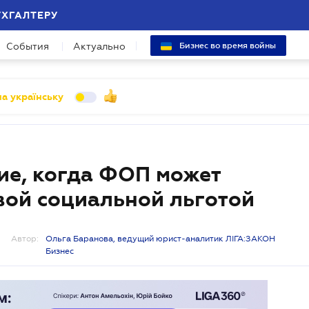
УХГАЛТЕРУ
События
Актуально
Бизнес во время войны
а українську
ие, когда ФОП может
вой социальной льготой
Автор:
Ольга Баранова, ведущий юрист-аналитик ЛІГА:ЗАКОН
Бизнес