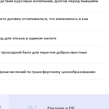
едствия курсовых колебаний, долгов перед бывшими
кто должен отчитываться, что изменилось и как
д для отказа в едином налоге
т проходной балл для перечня добросовестных
т доначислений по трансфертному ценообразованию
й
Реклама и PR