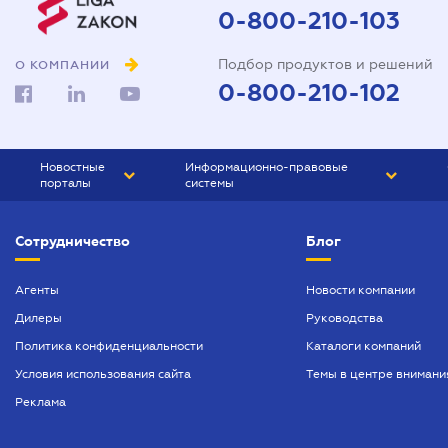
0-800-210-103
Подбор продуктов и решений
О КОМПАНИИ
0-800-210-102
Новостные
Информационно-правовые
порталы
системы
ЮРЛИГА
Право Украины
Сотрудничество
Блог
БИЗНЕС
ГРАНД
БУХГАЛТЕР.ua
ПРАЙМ
Агенты
Новости компании
Дилеры
Руководства
БУХГАЛТЕР ПРОФ
Политика конфиденциальности
Каталоги компаний
ЮРИСТ ПРОФ
Условия использования сайта
Темы в центре внимани
ЮРИСТ
Реклама
ПІДПРИЄМЕЦЬ