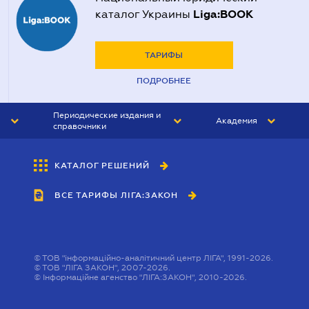
Liga:BOOK
каталог Украины
ТАРИФЫ
ПОДРОБНЕЕ
Периодические издания и
Академия
справочники
ЮРИСТ&ЗАКОН
АКАДЕМИЯ ЛІГА:ЗАКОН
КАТАЛОГ РЕШЕНИЙ
БУХГАЛТЕР&ЗАКОН
ВСЕ ТАРИФЫ ЛІГА:ЗАКОН
ВЕСТНИК МСФО
ИНТЕРБУХ
ЛИЧНЫЙ ЭКСПЕРТ
©
ТОВ "інформаційно-аналітичний центр ЛІГА", 1991-2026.
©
ТОВ "ЛІГА ЗАКОН", 2007-2026.
©
Інформаційне агенство "ЛІГА:ЗАКОН", 2010-2026.