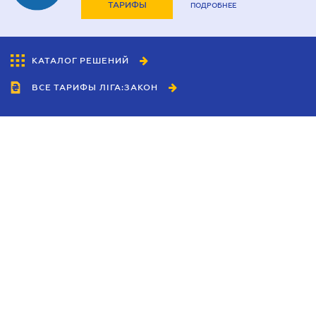
ТАРИФЫ
ПОДРОБНЕЕ
КАТАЛОГ РЕШЕНИЙ
ВСЕ ТАРИФЫ ЛІГА:ЗАКОН
Сотрудничество
Агенты
Дилеры
Политика
конфиденциальности
Условия использования
сайта
Реклама
Блог
Новости компании