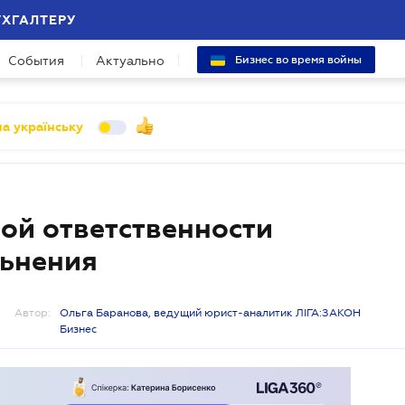
УХГАЛТЕРУ
События
Актуально
Бизнес во время войны
а українську
ой ответственности
льнения
Автор:
Ольга Баранова, ведущий юрист-аналитик ЛІГА:ЗАКОН
Бизнес