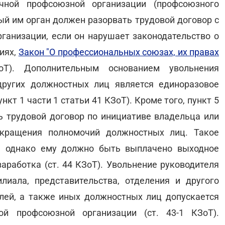
чной профсоюзной организации (профсоюзного
ый им орган должен разорвать трудовой договор с
рганизации, если он нарушает законодательство о
иях,
Закон "О профессиональных союзах, их правах
Т). Дополнительным основанием увольнения
других должностных лиц является единоразовое
кт 1 части 1 статьи 41 КЗоТ). Кроме того, пункт 5
ть трудовой договор по инициативе владельца или
екращения полномочий должностных лиц. Такое
, однако ему должно быть выплачено выходное
аработка (ст. 44 КЗоТ). Увольнение руководителя
лиала, представительства, отделения и другого
елей, а также иных должностных лиц допускается
ой профсоюзной организации (ст. 43-1 КЗоТ).