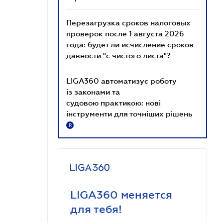
Перезагрузка сроков налоговых
проверок после 1 августа 2026
года: будет ли исчисление сроков
давности "с чистого листа"?
LIGA360 автоматизує роботу
із законами та
судовою практикою: нові
інструменти для точніших рішень
R
LIGA360 меняется
для тебя!