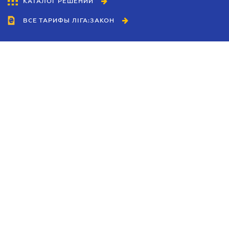
КАТАЛОГ РЕШЕНИЙ
ВСЕ ТАРИФЫ ЛІГА:ЗАКОН
Сотрудничество
Агенты
Дилеры
Политика
конфиденциальности
Условия использования
сайта
Реклама
Блог
Новости компании
Руководства
Каталоги компаний
Темы в центре внимания