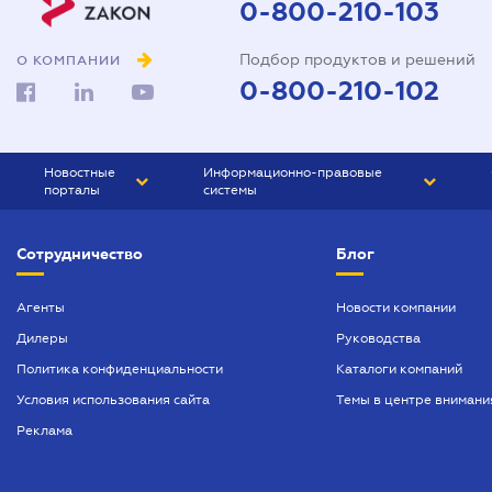
0-800-210-103
Подбор продуктов и решений
О КОМПАНИИ
0-800-210-102
Новостные
Информационно-правовые
порталы
системы
ЮРЛИГА
Право Украины
Сотрудничество
Блог
БИЗНЕС
ГРАНД
БУХГАЛТЕР.ua
ПРАЙМ
Агенты
Новости компании
Дилеры
Руководства
БУХГАЛТЕР ПРОФ
Политика конфиденциальности
Каталоги компаний
ЮРИСТ ПРОФ
Условия использования сайта
Темы в центре внимани
ЮРИСТ
Реклама
ПІДПРИЄМЕЦЬ