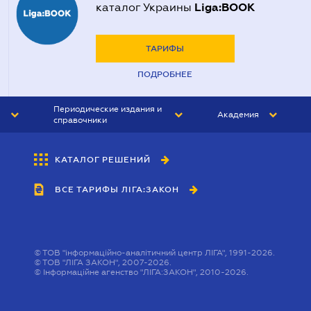
Liga:BOOK
каталог Украины
ТАРИФЫ
ПОДРОБНЕЕ
Периодические издания и
Академия
справочники
ЮРИСТ&ЗАКОН
АКАДЕМИЯ ЛІГА:ЗАКОН
КАТАЛОГ РЕШЕНИЙ
БУХГАЛТЕР&ЗАКОН
ВСЕ ТАРИФЫ ЛІГА:ЗАКОН
ВЕСТНИК МСФО
ИНТЕРБУХ
ЛИЧНЫЙ ЭКСПЕРТ
©
ТОВ "інформаційно-аналітичний центр ЛІГА", 1991-2026.
©
ТОВ "ЛІГА ЗАКОН", 2007-2026.
©
Інформаційне агенство "ЛІГА:ЗАКОН", 2010-2026.