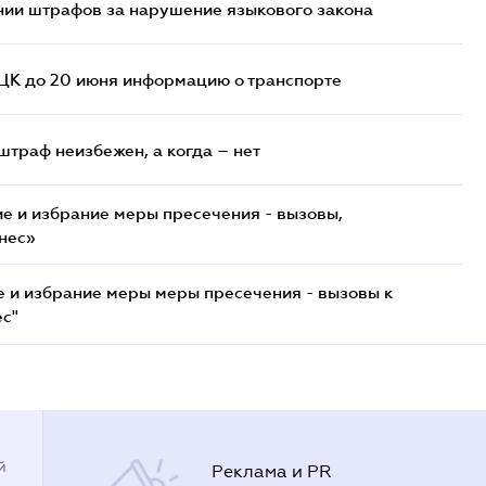
нии штрафов за нарушение языкового закона
ТЦК до 20 июня информацию о транспорте
штраф неизбежен, а когда – нет
е и избрание меры пресечения - вызовы,
нес»
е и избрание меры меры пресечения - вызовы к
ес"
й
Реклама и PR