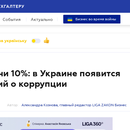
УХГАЛТЕРУ
События
Актуально
Бизнес во время войны
а українську
чи 10%: в Украине появится
ий о коррупции
Автор:
Александра Кознова, главный редактор LIGA ZAKON Бизнес