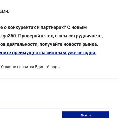
ами.
се о конкурентах и партнерах? С новым
iga360. Проверяйте тех, с кем сотрудничаете,
ов деятельности, получайте новости рынка.
цените преимущества системы уже сегодня.
Сообщил о взятке - получи 10%: в Украине появится Единый портал сообщений о коррупции
войти