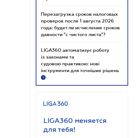
Перезагрузка сроков налоговых
проверок после 1 августа 2026
года: будет ли исчисление сроков
давности "с чистого листа"?
LIGA360 автоматизує роботу
із законами та
судовою практикою: нові
інструменти для точніших рішень
R
LIGA360 меняется
для тебя!