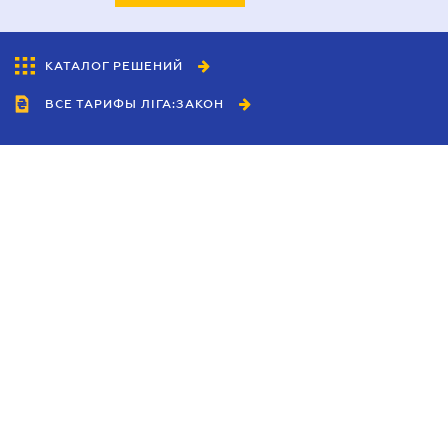
КАТАЛОГ РЕШЕНИЙ
ВСЕ ТАРИФЫ ЛІГА:ЗАКОН
Сотрудничество
Агенты
Дилеры
Политика
конфиденциальности
Условия использования
сайта
Реклама
Блог
Новости компании