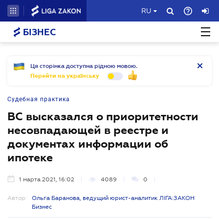
RU
БІЗНЕС
Ця сторінка доступна рідною мовою.
Перейти на українську
Судебная практика
ВС высказался о приоритетности
несовпадающей в реестре и
документах информации об
ипотеке
1 марта 2021, 16:02
4089
0
Автор:
Ольга Баранова, ведущий юрист-аналитик ЛІГА:ЗАКОН
Бизнес