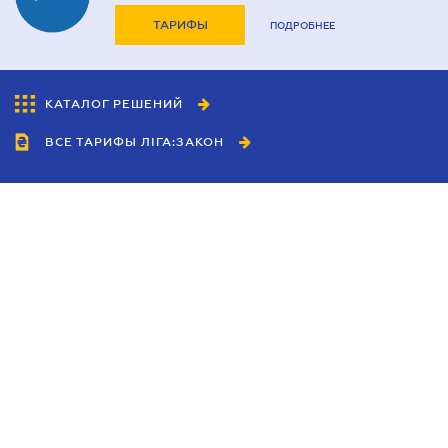
ТАРИФЫ
ПОДРОБНЕЕ
КАТАЛОГ РЕШЕНИЙ
ВСЕ ТАРИФЫ ЛІГА:ЗАКОН
Сотрудничество
Агенты
Дилеры
Политика
конфиденциальности
Условия использования
сайта
Реклама
Блог