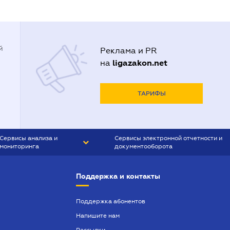
й
Реклама и PR
ligazakon.net
на
ТАРИФЫ
Сервисы анализа и
Сервисы электронной отчетности и
мониторинга
документооборота
CONTR AGENT
Liga:REPORT
Поддержка и контакты
SMS-МАЯК
VERDICTUM
Поддержка абонентов
Напишите нам
SEMANTRUM