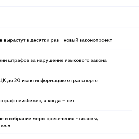
 вырастут в десятки раз - новый законопроект
нии штрафов за нарушение языкового закона
ТЦК до 20 июня информацию о транспорте
штраф неизбежен, а когда – нет
е и избрание меры пресечения - вызовы,
нес»