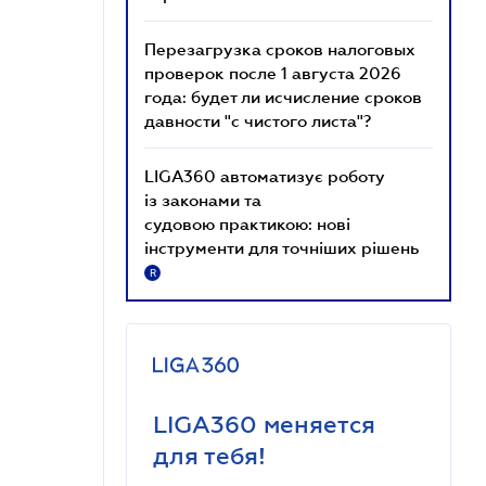
Перезагрузка сроков налоговых
проверок после 1 августа 2026
года: будет ли исчисление сроков
давности "с чистого листа"?
LIGA360 автоматизує роботу
із законами та
судовою практикою: нові
інструменти для точніших рішень
R
LIGA360 меняется
для тебя!