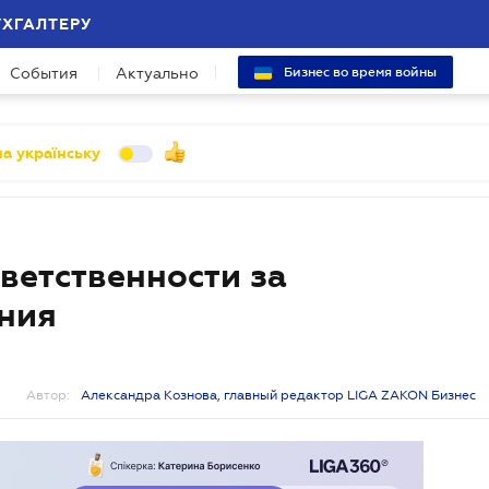
УХГАЛТЕРУ
События
Актуально
Бизнес во время войны
а українську
тветственности за
ния
Автор:
Александра Кознова, главный редактор LIGA ZAKON Бизнес