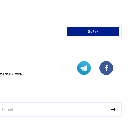
войти
новостей.