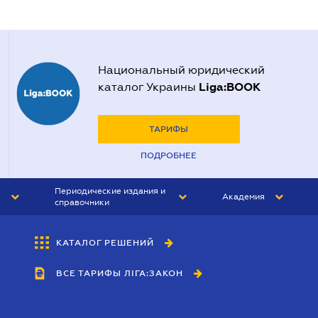
Национальный юридический
Liga:BOOK
каталог Украины
ТАРИФЫ
ПОДРОБНЕЕ
Периодические издания и
Академия
справочники
ЮРИСТ&ЗАКОН
АКАДЕМИЯ ЛІГА:ЗАКОН
КАТАЛОГ РЕШЕНИЙ
БУХГАЛТЕР&ЗАКОН
ВСЕ ТАРИФЫ ЛІГА:ЗАКОН
ВЕСТНИК МСФО
ИНТЕРБУХ