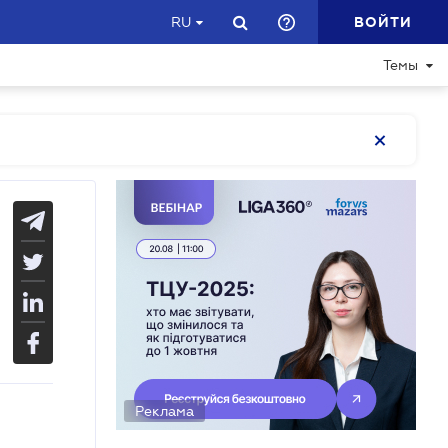
ВОЙТИ
RU
Темы
Реклама