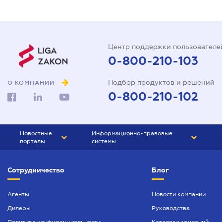
Центр поддержки пользователе
0-800-210-103
Подбор продуктов и решений
О КОМПАНИИ
0-800-210-102
Новостные
Информационно-правовые
порталы
системы
ЮРЛИГА
Право Украины
Сотрудничество
Блог
БИЗНЕС
ГРАНД
БУХГАЛТЕР.ua
ПРАЙМ
Агенты
Новости компании
Дилеры
Руководства
БУХГАЛТЕР ПРОФ