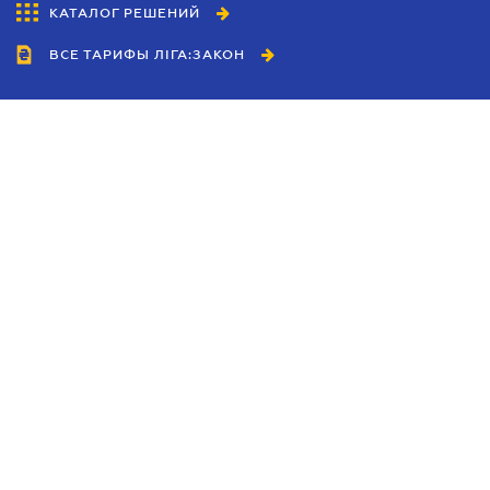
КАТАЛОГ РЕШЕНИЙ
ВСЕ ТАРИФЫ ЛІГА:ЗАКОН
Сотрудничество
Агенты
Дилеры
Политика
конфиденциальности
Условия использования
сайта
Реклама
Блог
Новости компании
Руководства
Каталоги компаний