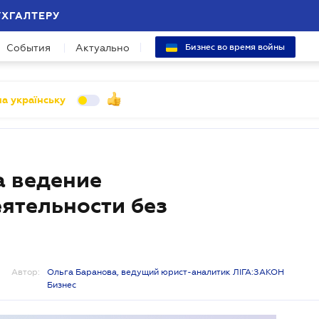
УХГАЛТЕРУ
События
Актуально
Бизнес во время войны
а українську
а ведение
ятельности без
Автор:
Ольга Баранова, ведущий юрист-аналитик ЛІГА:ЗАКОН
Бизнес