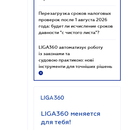
Перезагрузка сроков налоговых
проверок после 1 августа 2026
года: будет ли исчисление сроков
давности "с чистого листа"?
LIGA360 автоматизує роботу
із законами та
судовою практикою: нові
інструменти для точніших рішень
R
LIGA360 меняется
для тебя!