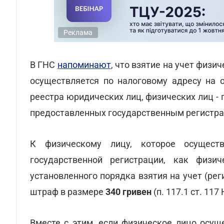
Реклама
В ГНС
напоминают
, что взятие на учет физи
осуществляется по налоговому адресу на о
реестра юридических лиц, физических лиц 
предоставленных государственным регистрато
К физическому лицу, которое осуществ
государственной регистрации, как физи
установленного порядка взятия на учет (ре
штраф в размере
340 гривен
(п. 117.1 ст. 117 
Вместе с этим, если физическое лицо осущ