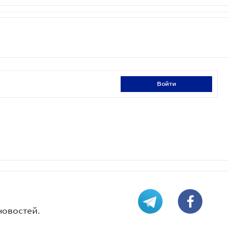
войти
новостей.