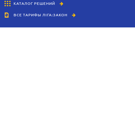
КАТАЛОГ РЕШЕНИЙ
ВСЕ ТАРИФЫ ЛІГА:ЗАКОН
Сотрудничество
Агенты
Дилеры
Политика
конфиденциальности
Условия использования
сайта
Реклама
Блог
Новости компании
Руководства
Каталоги компаний