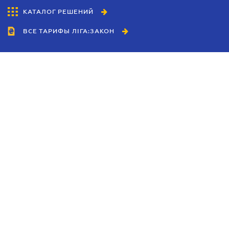
КАТАЛОГ РЕШЕНИЙ
ВСЕ ТАРИФЫ ЛІГА:ЗАКОН
Сотрудничество
Агенты
Дилеры
Политика
конфиденциальности
Условия использования
сайта
Реклама
Блог
Новости компании
Руководства
Каталоги компаний