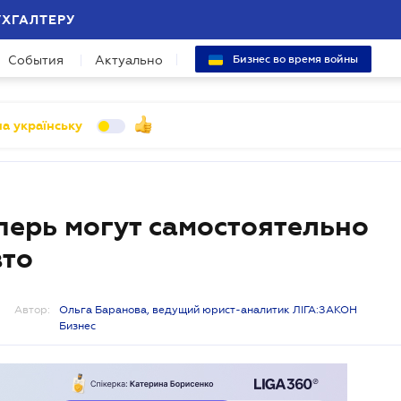
УХГАЛТЕРУ
События
Актуально
Бизнес во время войны
а українську
перь могут самостоятельно
вто
Автор:
Ольга Баранова, ведущий юрист-аналитик ЛІГА:ЗАКОН
Бизнес