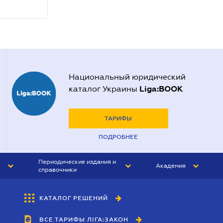
Национальный юридический
Liga:BOOK
каталог Украины
ТАРИФЫ
ПОДРОБНЕЕ
Периодические издания и
Академия
справочники
ЮРИСТ&ЗАКОН
АКАДЕМИЯ ЛІГА:ЗАКОН
КАТАЛОГ РЕШЕНИЙ
БУХГАЛТЕР&ЗАКОН
ВСЕ ТАРИФЫ ЛІГА:ЗАКОН
ВЕСТНИК МСФО