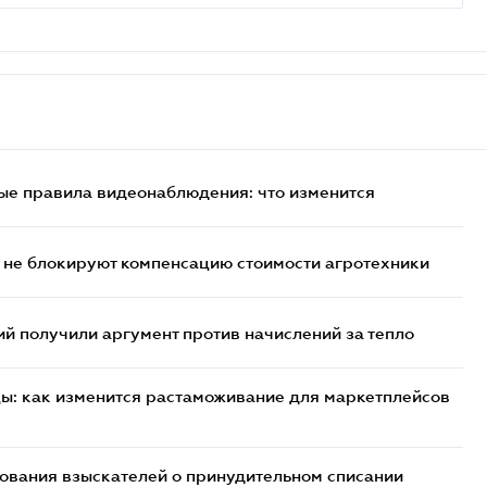
ые правила видеонаблюдения: что изменится
 не блокируют компенсацию стоимости агротехники
 получили аргумент против начислений за тепло
цы: как изменится растаможивание для маркетплейсов
бования взыскателей о принудительном списании