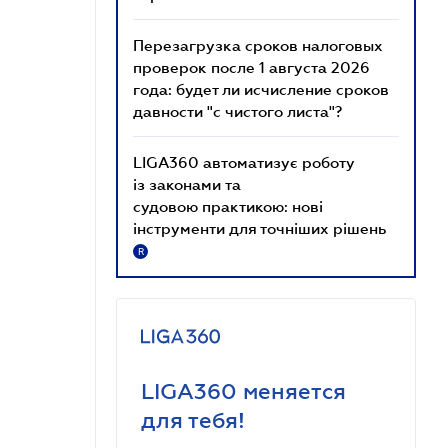
Перезагрузка сроков налоговых
проверок после 1 августа 2026
года: будет ли исчисление сроков
давности "с чистого листа"?
LIGA360 автоматизує роботу
із законами та
судовою практикою: нові
інструменти для точніших рішень
R
LIGA360 меняется
для тебя!