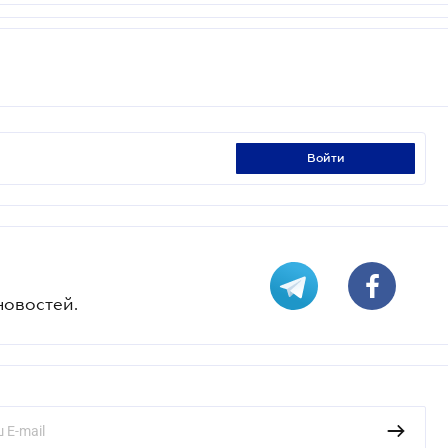
войти
новостей.