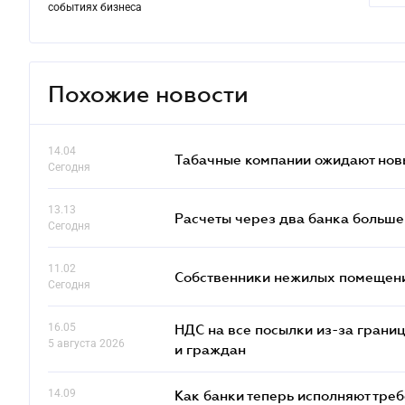
событиях бизнеса
Похожие новости
14.04
Табачные компании ожидают нов
Сегодня
13.13
Расчеты через два банка больше
Сегодня
11.02
Собственники нежилых помещений
Сегодня
16.05
НДС на все посылки из-за грани
5 августа 2026
и граждан
14.09
Как банки теперь исполняют тре