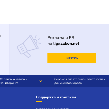
й
Реклама и PR
ligazakon.net
на
ТАРИФЫ
Сервисы анализа и
Сервисы электронной отчетности и
мониторинга
документооборота
CONTR AGENT
Liga:REPORT
Поддержка и контакты
SMS-МАЯК
VERDICTUM