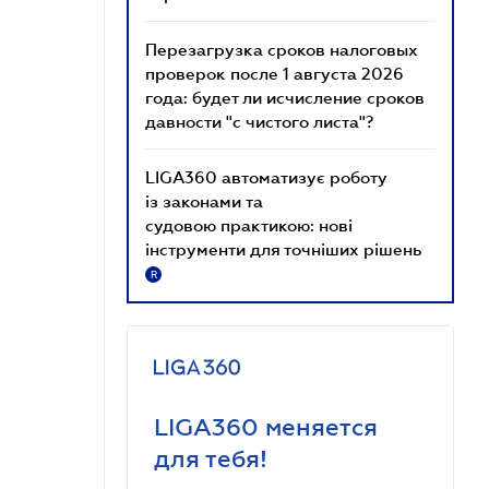
Перезагрузка сроков налоговых
проверок после 1 августа 2026
года: будет ли исчисление сроков
давности "с чистого листа"?
LIGA360 автоматизує роботу
із законами та
судовою практикою: нові
інструменти для точніших рішень
R
LIGA360 меняется
для тебя!