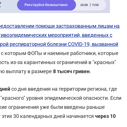
предоставлении помощи застрахованным лицам на
тивоэпидемических мероприятий, введенных с
рой респираторной болезни COVID-19, вызванной
 с которым ФОПы и наемные работники, которые
ть из-за карантинных ограничений в "красных"
ую выплату в размере
8 тысяч гривен
.
 дней
со дня введения на территории региона, где
"красного" уровня эпидемической опасности. Если
такие ограничения уже были введены раньше
ет этих 30 календарных дней начинается
через 10