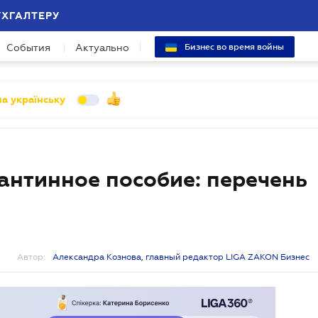
УХГАЛТЕРУ
События
Актуально
Бизнес во время войны
а українську
антинное пособие: перечень
Автор:
Александра Кознова, главный редактор LIGA ZAKON Бизнес