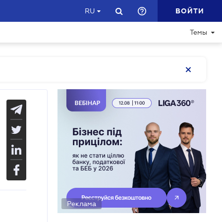
ВОЙТИ
RU
Темы
Реклама