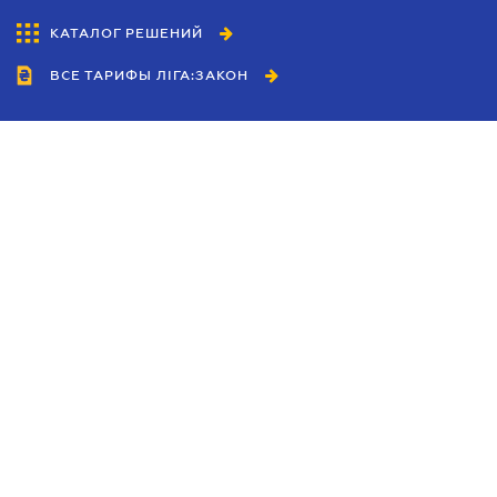
КАТАЛОГ РЕШЕНИЙ
ВСЕ ТАРИФЫ ЛІГА:ЗАКОН
Сотрудничество
Агенты
Дилеры
Политика
конфиденциальности
Условия использования
сайта
Реклама
Блог
Новости компании
Руководства
Каталоги компаний