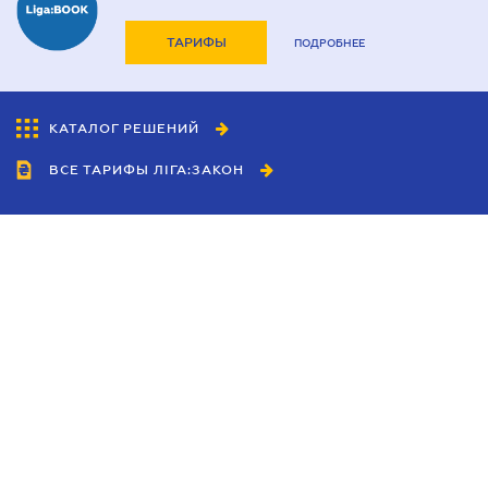
ТАРИФЫ
ПОДРОБНЕЕ
КАТАЛОГ РЕШЕНИЙ
ВСЕ ТАРИФЫ ЛІГА:ЗАКОН
Сотрудничество
Агенты
Дилеры
Политика
конфиденциальности
Условия использования
сайта
Реклама
Блог