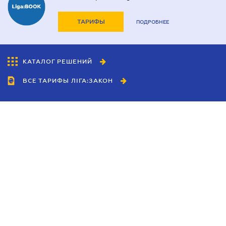
ТАРИФЫ
ПОДРОБНЕЕ
КАТАЛОГ РЕШЕНИЙ
ВСЕ ТАРИФЫ ЛІГА:ЗАКОН
Сотрудничество
Агенты
Дилеры
Политика
конфиденциальности
Условия использования
сайта
Реклама
Блог