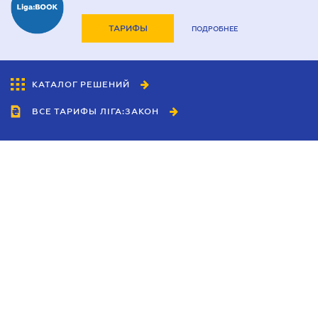
ТАРИФЫ
ПОДРОБНЕЕ
КАТАЛОГ РЕШЕНИЙ
ВСЕ ТАРИФЫ ЛІГА:ЗАКОН
Сотрудничество
Агенты
Дилеры
Политика
конфиденциальности
Условия использования
сайта
Реклама
Блог