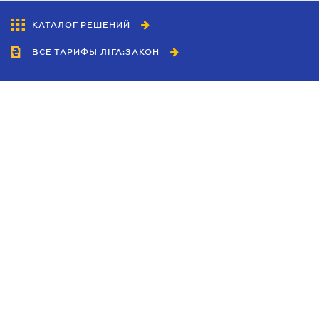
КАТАЛОГ РЕШЕНИЙ
ВСЕ ТАРИФЫ ЛІГА:ЗАКОН
Сотрудничество
Агенты
Дилеры
Политика
конфиденциальности
Условия использования
сайта
Реклама
Блог
Новости компании
Руководства