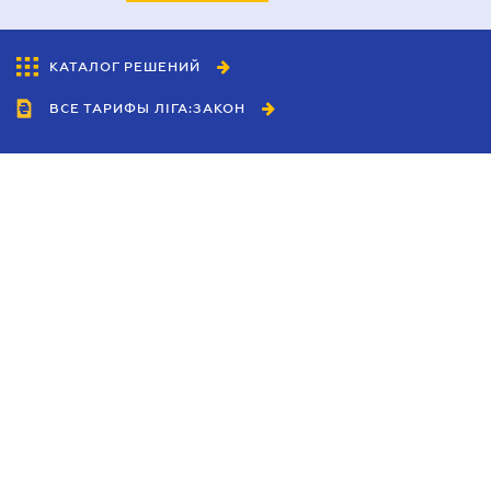
КАТАЛОГ РЕШЕНИЙ
ВСЕ ТАРИФЫ ЛІГА:ЗАКОН
Сотрудничество
Агенты
Дилеры
Политика
конфиденциальности
Условия использования
сайта
Реклама
Блог
Новости компании
Руководства