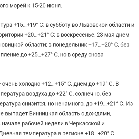
ого морей к 15-20 июня.
тура +15…+19° С; в субботу во Львовской области и
рритории +20…+21° С; в воскресенье, 23 мая днем
новицкой области; в понедельник +17…+20° С, без
пление до +25…+27° С, но в среду снова
 очень холодно +12…+15° С, днем до +19° С. В
пература воздуха до +22° С, солнечно, без
ература снизится, но ненамного, до +19…+21° С. Из
е выпадет Винницкая область с дождями,
 начале рабочей недели в Черкасской и
невная температура в регионе +18…+20° С.