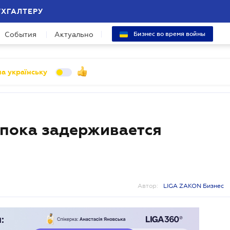
УХГАЛТЕРУ
События
Актуально
Бизнес во время войны
а українську
 пока задерживается
Автор:
LIGA ZAKON Бизнес