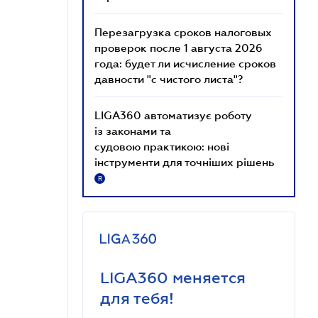
Перезагрузка сроков налоговых
проверок после 1 августа 2026
года: будет ли исчисление сроков
давности "с чистого листа"?
LIGA360 автоматизує роботу
із законами та
судовою практикою: нові
інструменти для точніших рішень
R
LIGA360 меняется
для тебя!