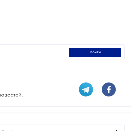
войти
новостей.