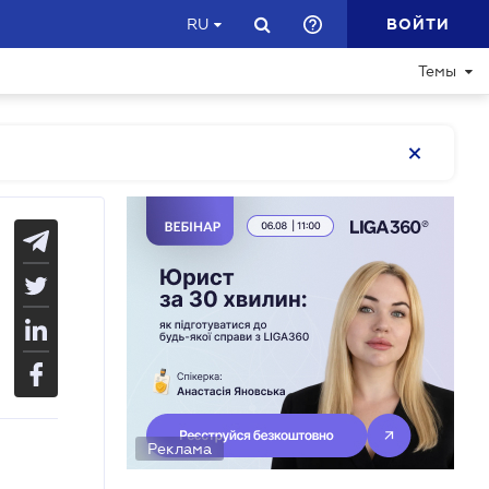
ВОЙТИ
RU
Темы
Реклама