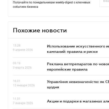
Получайте по понедельникам weekly-digest о ключевых
событиях бизнеса
Похожие новости
15.28
Использование искусственного и
9 апреля 2026
кампаний: правила и риски
09.18
Реклама ветпрепаратов по-новом
3 марта 2026
европейские правила
16.01
Управління невизначеністю: як 
15 января 2026
щодня
11.01
Акции и подарки в магазинах а
7 января 2026