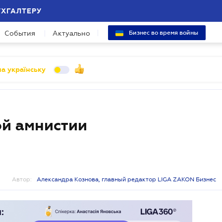
УХГАЛТЕРУ
События
Актуально
Бизнес во время войны
а українську
ой амнистии
Автор:
Александра Кознова, главный редактор LIGA ZAKON Бизнес