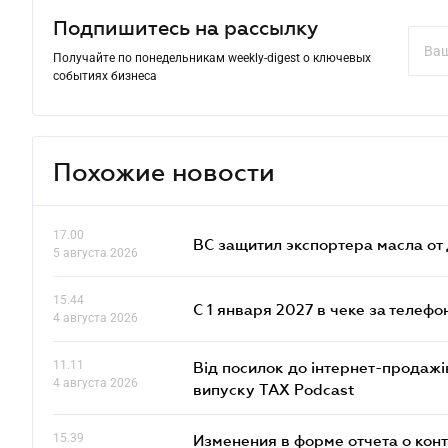
Подпишитесь на рассылку
Получайте по понедельникам weekly-digest о ключевых
событиях бизнеса
Похожие новости
17.00
ВС защитил экспортера масла о
5 августа 2026
15.44
С 1 января 2027 в чеке за телефо
4 августа 2026
11.11
Від посилок до інтернет-продажі
4 августа 2026
випуску TAX Podcast
15.39
Изменения в форме отчета о кон