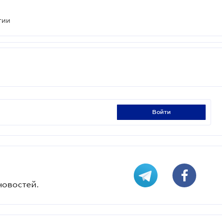
тии
войти
новостей.