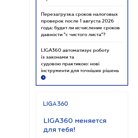
Перезагрузка сроков налоговых
проверок после 1 августа 2026
года: будет ли исчисление сроков
давности "с чистого листа"?
LIGA360 автоматизує роботу
із законами та
судовою практикою: нові
інструменти для точніших рішень
R
LIGA360 меняется
для тебя!