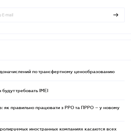
т доначислений по трансфертному ценообразованию
н будут требовать IMEI
в: як правильно працювати з РРО та ПРРО – у новому
тролируемых иностранных компаниях касаются всех