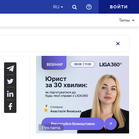
ВОЙТИ
RU
Темы
Реклама