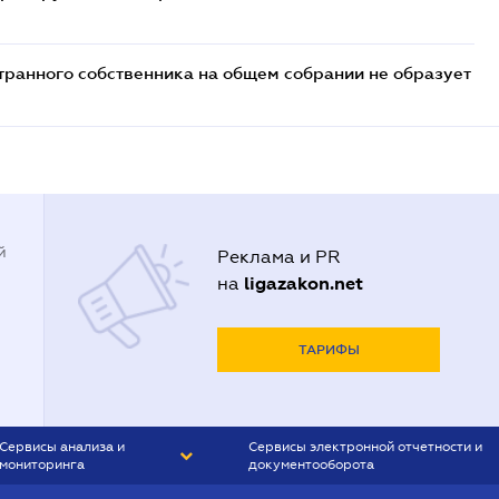
транного собственника на общем собрании не образует
й
Реклама и PR
ligazakon.net
на
ТАРИФЫ
Сервисы анализа и
Сервисы электронной отчетности и
мониторинга
документооборота
CONTR AGENT
Liga:REPORT