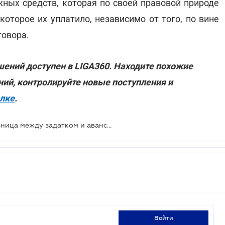
жных средств, которая по своей правовой природе
которое их уплатило, независимо от того, по вине
говора.
ений доступен в LIGA360. Находите похожие
ний, контролируйте новые поступления и
ылке
.
Верховный Суд ответил, в чем разница между задатком и авансом
войти