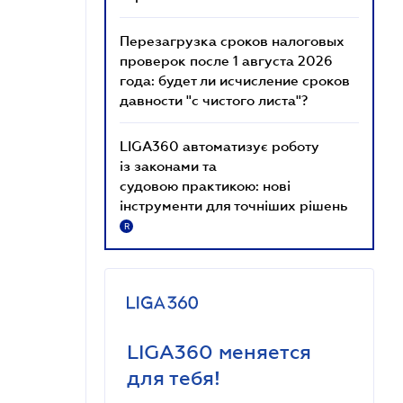
Перезагрузка сроков налоговых
проверок после 1 августа 2026
года: будет ли исчисление сроков
давности "с чистого листа"?
LIGA360 автоматизує роботу
із законами та
судовою практикою: нові
інструменти для точніших рішень
R
LIGA360 меняется
для тебя!