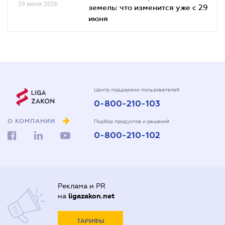
29 июня 2026
земель: что изменится уже с 29
июня
Центр поддержки пользователей
0-800-210-103
О КОМПАНИИ
Подбор продуктов и решений
0-800-210-102
Реклама и PR
на
ligazakon.net
ТАРИФЫ