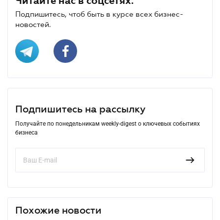
Читайте нас в соцсетях.
Подпишитесь, чтоб быть в курсе всех бизнес-
новостей.
Подпишитесь на рассылку
Получайте по понедельникам weekly-digest о ключевых событиях
бизнеса
Похожие новости