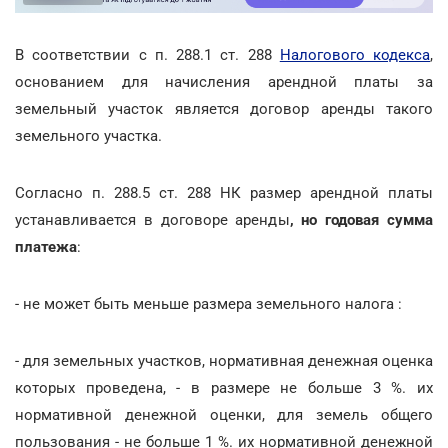
В соответствии с п. 288.1 ст. 288
Налогового кодекса
,
основанием для начисления арендной платы за
земельный участок является договор аренды такого
земельного участка.
Согласно п. 288.5 ст. 288 НК размер арендной платы
устанавливается в договоре аренды
, но годовая сумма
платежа
:
- не может быть меньше размера земельного налога :
- для земельных участков, нормативная денежная оценка
которых проведена, - в размере не больше 3 %. их
нормативной денежной оценки, для земель общего
пользования - не больше 1 %. их нормативной денежной