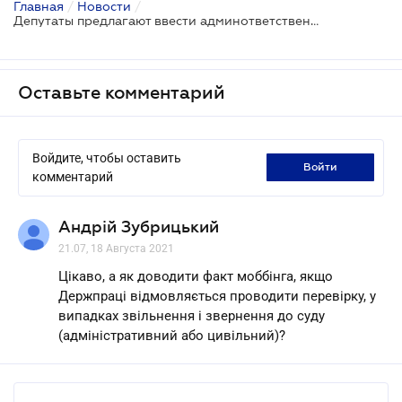
Главная
/
Новости
/
Депутаты предлагают ввести админответственность за моббинг
Оставьте комментарий
Войдите, чтобы оставить
войти
комментарий
Андрій Зубрицький
21.07, 18 Августа 2021
Цікаво, а як доводити факт моббінга, якщо
Держпраці відмовляється проводити перевірку, у
випадках звільнення і звернення до суду
(адміністративний або цивільний)?