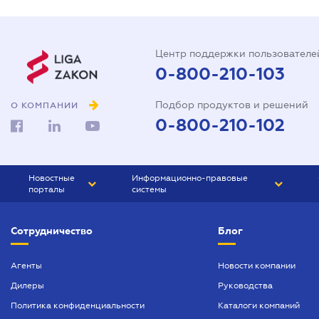
Центр поддержки пользователе
0-800-210-103
Подбор продуктов и решений
О КОМПАНИИ
0-800-210-102
Новостные
Информационно-правовые
порталы
системы
ЮРЛИГА
Право Украины
Сотрудничество
Блог
БИЗНЕС
ГРАНД
БУХГАЛТЕР.ua
ПРАЙМ
Агенты
Новости компании
Дилеры
Руководства
БУХГАЛТЕР ПРОФ
Политика конфиденциальности
Каталоги компаний
ЮРИСТ ПРОФ