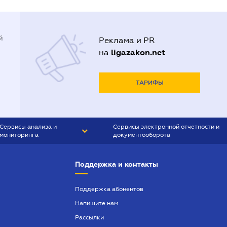
й
Реклама и PR
ligazakon.net
на
ТАРИФЫ
Сервисы анализа и
Сервисы электронной отчетности и
мониторинга
документооборота
CONTR AGENT
Liga:REPORT
Поддержка и контакты
SMS-МАЯК
VERDICTUM
Поддержка абонентов
Напишите нам
SEMANTRUM
Рассылки
SMS-МАЯК ИПОТЕКА