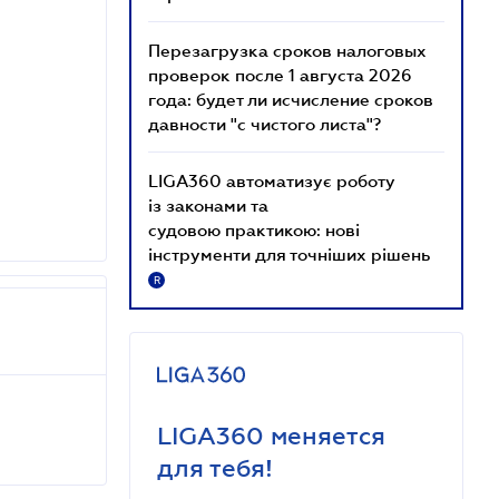
Перезагрузка сроков налоговых
проверок после 1 августа 2026
года: будет ли исчисление сроков
давности "с чистого листа"?
LIGA360 автоматизує роботу
із законами та
судовою практикою: нові
інструменти для точніших рішень
R
LIGA360 меняется
для тебя!