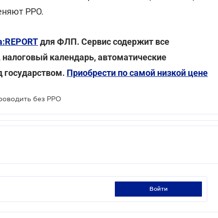
меняют РРО.
a:REPORT
для ФЛП. Сервис содержит все
 налоговый календарь, автоматические
д государством.
Приобрести по самой низкой цене
роводить без РРО
войти