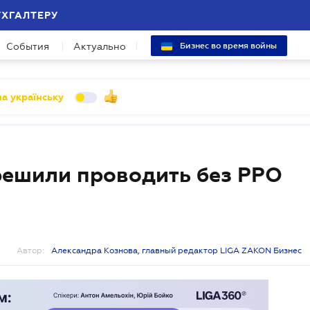
УХГАЛТЕРУ
События
Актуально
Бизнес во время войны
а українську
решили проводить без РРО
Автор:
Александра Кознова, главный редактор LIGA ZAKON Бизнес