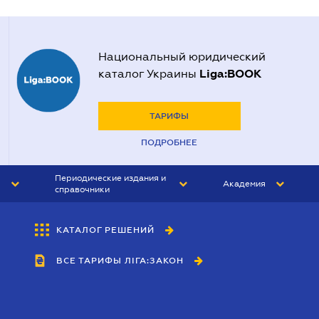
Национальный юридический
Liga:BOOK
каталог Украины
ТАРИФЫ
ПОДРОБНЕЕ
Периодические издания и
Академия
справочники
ЮРИСТ&ЗАКОН
АКАДЕМИЯ ЛІГА:ЗАКОН
КАТАЛОГ РЕШЕНИЙ
БУХГАЛТЕР&ЗАКОН
ВСЕ ТАРИФЫ ЛІГА:ЗАКОН
ВЕСТНИК МСФО
ИНТЕРБУХ
ЛИЧНЫЙ ЭКСПЕРТ