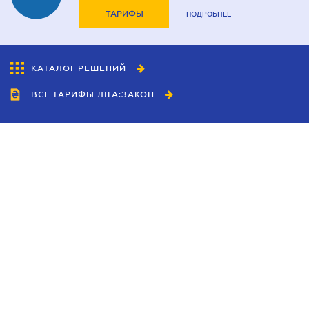
ТАРИФЫ
ПОДРОБНЕЕ
КАТАЛОГ РЕШЕНИЙ
ВСЕ ТАРИФЫ ЛІГА:ЗАКОН
Сотрудничество
Агенты
Дилеры
Политика
конфиденциальности
Условия использования
сайта
Реклама
Блог