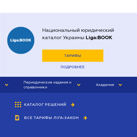
Национальный юридический
Liga:BOOK
каталог Украины
ТАРИФЫ
ПОДРОБНЕЕ
Периодические издания и
Академия
справочники
ЮРИСТ&ЗАКОН
АКАДЕМИЯ ЛІГА:ЗАКОН
КАТАЛОГ РЕШЕНИЙ
БУХГАЛТЕР&ЗАКОН
ВСЕ ТАРИФЫ ЛІГА:ЗАКОН
ВЕСТНИК МСФО
ИНТЕРБУХ