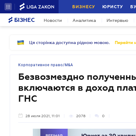
БИЗНЕСУ
ЮРИСТУ
Б
БІЗНЕС
Новости
Аналитика
Интервью
Ця сторінка доступна рідною мовою.
Перейти н
Корпоративное право/M&A
Безвозмездно полученны
включаются в доход пла
ГНС
28 июля 2021, 11:01
2078
0