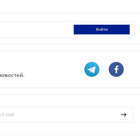
войти
новостей.