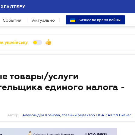
УХГАЛТЕРУ
События
Актуально
Бизнес во время войны
а українську
е товары/услуги
тельщика единого налога -
Автор:
Александра Кознова, главный редактор LIGA ZAKON Бизнес