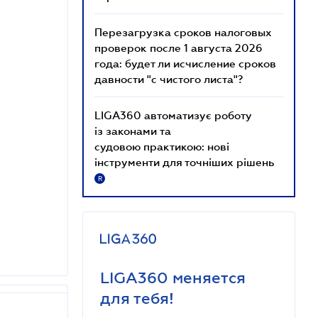
Перезагрузка сроков налоговых
проверок после 1 августа 2026
года: будет ли исчисление сроков
давности "с чистого листа"?
LIGA360 автоматизує роботу
із законами та
судовою практикою: нові
інструменти для точніших рішень
R
LIGA360 меняется
для тебя!