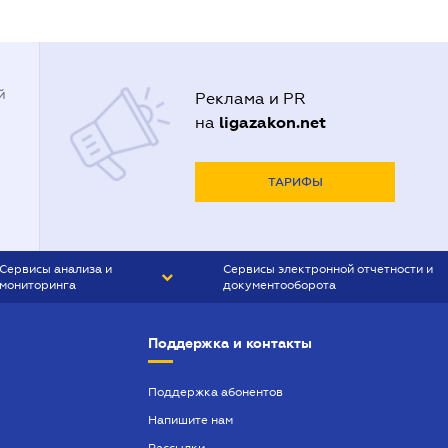
й
Реклама и PR
ligazakon.net
на
ТАРИФЫ
Сервисы анализа и
Сервисы электронной отчетности и
мониторинга
документооборота
CONTR AGENT
Liga:REPORT
Поддержка и контакты
SMS-МАЯК
VERDICTUM
Поддержка абонентов
Напишите нам
SEMANTRUM