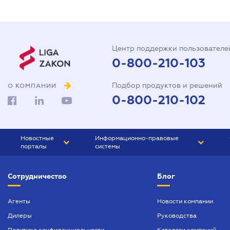
Центр поддержки пользователе
0-800-210-103
Подбор продуктов и решений
О КОМПАНИИ
0-800-210-102
Новостные
Информационно-правовые
порталы
системы
ЮРЛИГА
Право Украины
Сотрудничество
Блог
БИЗНЕС
ГРАНД
БУХГАЛТЕР.ua
ПРАЙМ
Агенты
Новости компании
Дилеры
Руководства
БУХГАЛТЕР ПРОФ