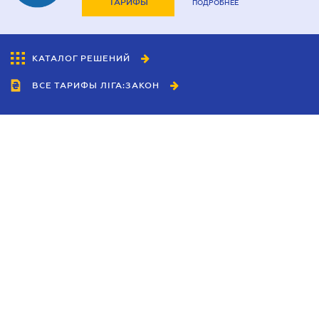
ТАРИФЫ
ПОДРОБНЕЕ
КАТАЛОГ РЕШЕНИЙ
ВСЕ ТАРИФЫ ЛІГА:ЗАКОН
Сотрудничество
Агенты
Дилеры
Политика
конфиденциальности
Условия использования
сайта
Реклама
Блог
Новости компании