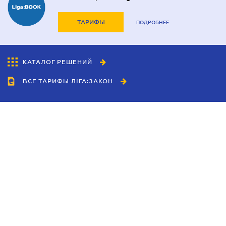
ТАРИФЫ
ПОДРОБНЕЕ
КАТАЛОГ РЕШЕНИЙ
ВСЕ ТАРИФЫ ЛІГА:ЗАКОН
Сотрудничество
Агенты
Дилеры
Политика
конфиденциальности
Условия использования
сайта
Реклама
Блог