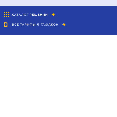
КАТАЛОГ РЕШЕНИЙ
ВСЕ ТАРИФЫ ЛІГА:ЗАКОН
Сотрудничество
Агенты
Дилеры
Политика
конфиденциальности
Условия использования
сайта
Реклама
Блог
Новости компании
Руководства