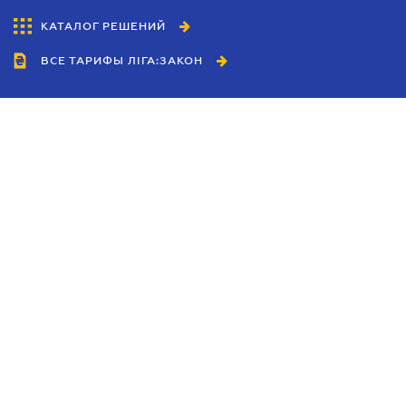
КАТАЛОГ РЕШЕНИЙ
ВСЕ ТАРИФЫ ЛІГА:ЗАКОН
Сотрудничество
Агенты
Дилеры
Политика
конфиденциальности
Условия использования
сайта
Реклама
Блог
Новости компании
Руководства
Каталоги компаний